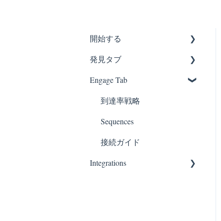
開始する
発見タブ
GTM（Go-to-Market）の基
礎
Engage Tab
人物検索
企業検索
到達率戦略
タイミングエンジン
Sequences
データガバナンス
接続ガイド
Integrations
Zapier